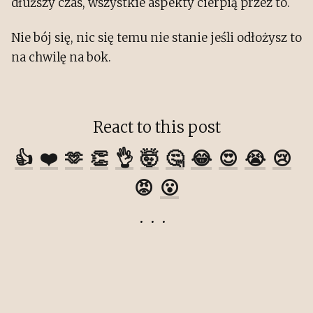
dłuższy czas, wszystkie aspekty cierpią przez to.
Nie bój się, nic się temu nie stanie jeśli odłożysz to
na chwilę na bok.
React to this post
👍
❤️
🫶
👏
👌
🤯
🤔
😂
😍
😭
😢
😡
😮