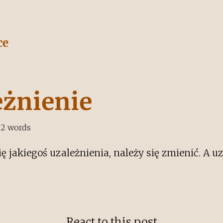
ce
eżnienie
12
words
ę jakiegoś uzależnienia, należy się zmienić. A u
React to this post