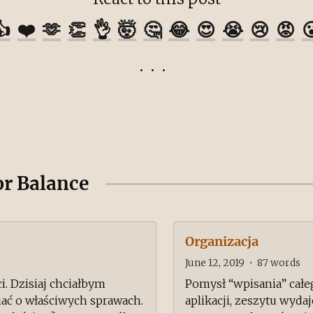
👍
❤️
🫶
👏
👌
🤯
🤔
😂
😍
😭
😢
😡

or Balance
Organizacja
June 12, 2019
•
87
words
. Dzisiaj chciałbym
Pomysł “wpisania” całe
ać o właściwych sprawach.
aplikacji, zeszytu wydaj