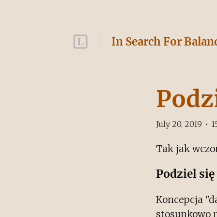
In Search For Balan
Podzi
July 20, 2019
•
1
Tak jak wczor
Podziel się
Koncepcja "da
stosunkowo n