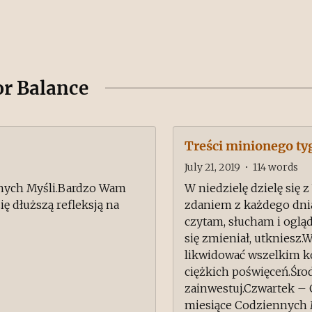
or Balance
Treści minionego ty
July 21, 2019
•
114
words
nnych Myśli.Bardzo Wam
W niedzielę dzielę się
ię dłuższą refleksją na
zdaniem z każdego dnia
czytam, słucham i ogląd
się zmieniał, utkniesz
likwidować wszelkim k
ciężkich poświęceń.Śro
zainwestuj.Czwartek – C
miesiące Codziennych M