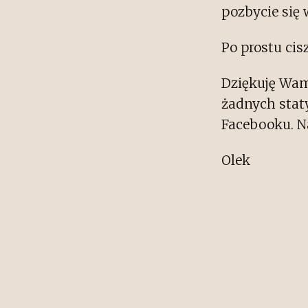
pozbycie się
Po prostu cis
Dziękuję Wam 
żadnych stat
Facebooku. Na
Olek