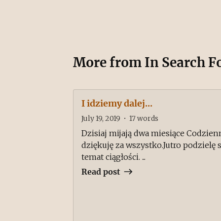
More from
In Search F
I idziemy dalej...
July 19, 2019
•
17
words
Dzisiaj mijają dwa miesiące Codzie
dziękuję za wszystko.Jutro podzielę s
temat ciągłości. ...
Read post