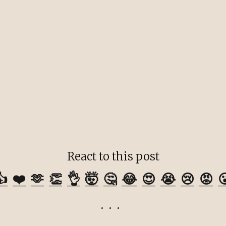
React to this post
👍
❤️
🫶
👏
👌
🤯
🤔
😂
😍
😭
😢
😡
