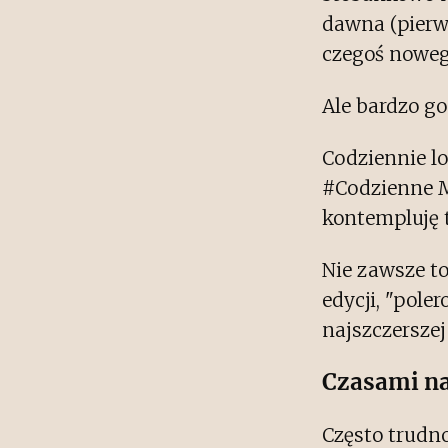
dawna (pierws
czegoś noweg
Ale bardzo go
Codziennie lo
#Codzienne My
kontempluję t
Nie zawsze to
edycji, "pole
najszczerszej
Czasami na
Często trudn