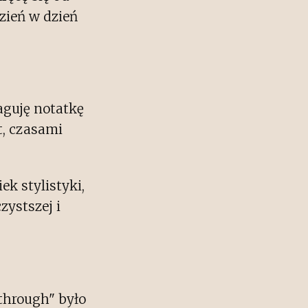
zień w dzień
taguję notatkę
t, czasami
ek stylistyki,
zystszej i
through" było