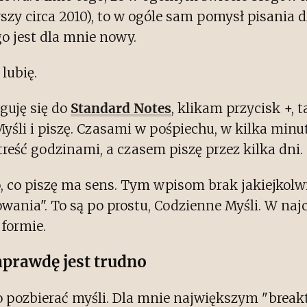
zy circa 2010), to w ogóle sam pomysł pisania d
o jest dla mnie nowy.
 lubię.
guję się do
Standard Notes
, klikam przycisk +, 
śli i piszę. Czasami w pośpiechu, w kilka minu
reść godzinami, a czasem piszę przez kilka dni.
, co piszę ma sens. Tym wpisom brak jakiejkolwi
rowania". To są po prostu, Codzienne Myśli. W najc
 formie.
prawdę jest trudno
o pozbierać myśli. Dla mnie największym "break