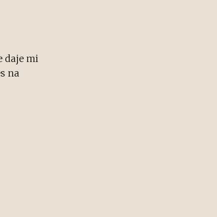
e daje mi
es na