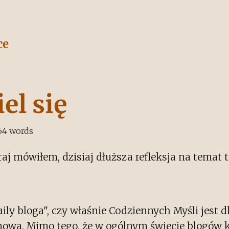
ce
el się
54
words
aj mówiłem, dzisiaj dłuższa refleksja na temat 
ily bloga", czy właśnie Codziennych Myśli jest 
owa. Mimo tego, że w ogólnym świecie blogów k