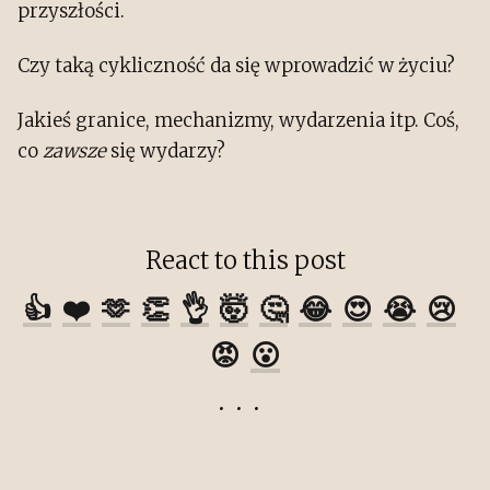
przyszłości.
Czy taką cykliczność da się wprowadzić w życiu?
Jakieś granice, mechanizmy, wydarzenia itp. Coś,
co
zawsze
się wydarzy?
React to this post
👍
❤️
🫶
👏
👌
🤯
🤔
😂
😍
😭
😢
😡
😮