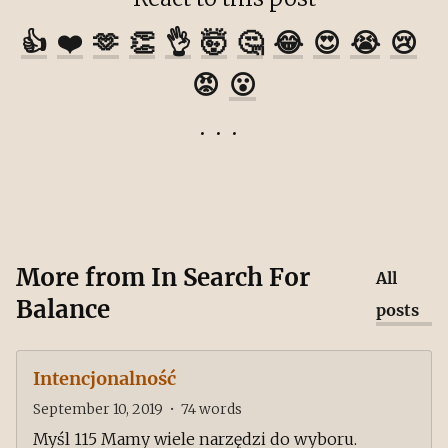
👍
❤️
🫶
👏
👌
🤯
🤔
😂
😍
😭
😢
😡
😮
More from
In Search For
All
Balance
posts
Intencjonalność
September 10, 2019
•
74
words
Myśl 115 Mamy wiele narzędzi do wyboru.