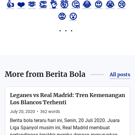
👍
❤️
🫶
👏
👌
🤯
🤔
😂
😍
😭
😢
😡
😮
More from
Berita Bola
All posts
Leganes vs Real Madrid: Tren Kemenangan
Los Blancos Terhenti
July 20, 2020
•
362
words
Berita bola teraru hari ini, Senin, 20 Juli 2020. Juara
Liga Spanyol musim ini, Real Madrid membuat
pertandingan terakhir mereka dengan menurunkan