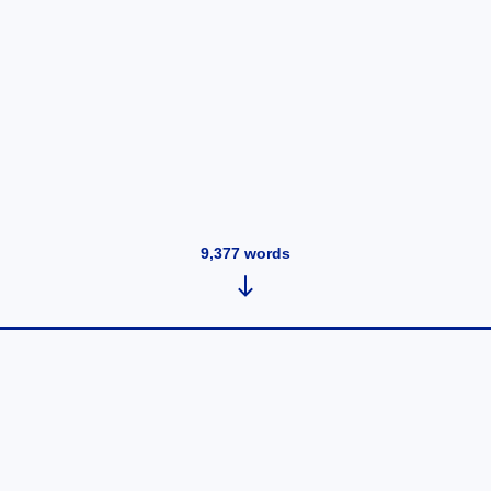
9,377
words
Cuando tu cara se convierte en
materia prima: Lecciones del
"Muse Image" de Meta