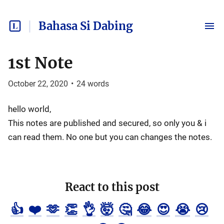
Bahasa Si Dabing
1st Note
October 22, 2020
•
24
words
hello world,
This notes are published and secured, so only you & i
can read them. No one but you can changes the notes.
React to this post
👍
❤️
🫶
👏
👌
🤯
🤔
😂
😍
😭
😢