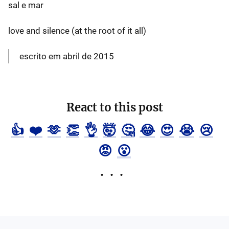
sal e mar
love and silence (at the root of it all)
escrito em abril de 2015
React to this post
👍
❤️
🫶
👏
👌
🤯
🤔
😂
😍
😭
😢
😡
😮