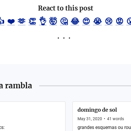
React to this post
👍
❤️
🫶
👏
👌
🤯
🤔
😂
😍
😭
😢
😡

la rambla
domingo de sol
May 31, 2020
•
41
words
cs:
grandes esquemas ou rou