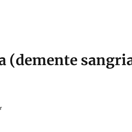
a (demente sangri
r