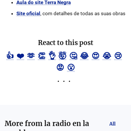
Aula do site Terra Negra
Site oficial
, com detalhes de todas as suas obras
React to this post
👍
❤️
🫶
👏
👌
🤯
🤔
😂
😍
😭
😢
😡
😮
More from
la radio en la
All