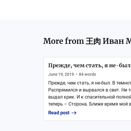
More from
王肉 Иван 
Прежде, чем стать, я не-был.
June 19, 2019
•
84
words
Прежде, чем стать, я не-был. В темн
Распрямился и вырвался в свет. Ни те
выдал крик. И к спасительной полной
теперь – Сторона. Ближе время моё в
Read post