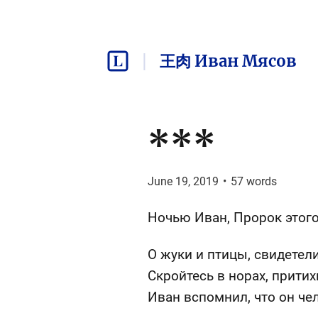
王肉 Иван Мясов
***
June 19, 2019
•
57
words
Ночью Иван, Пророк этого
О жуки и птицы, свидетели
Скройтесь в норах, притих
Иван вспомнил, что он чел