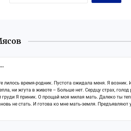
Мясов
..
оте лилось время-родник. Пустота ожидала меня. Я возник. 
пла, ни жгута в животе – Больше нет. Сердцу страх, голод 
 груди Я приник. О прощай моя милая мать. Далеко ты тепе
новь не стать. И готова ко мне мать-земля. Предъявляют уж