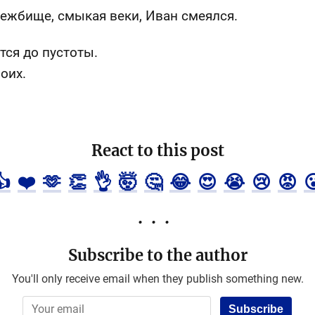
ежбище, смыкая веки, Иван смеялся.
тся до пустоты.
оих.
React to this post
👍
❤️
🫶
👏
👌
🤯
🤔
😂
😍
😭
😢
😡

Subscribe to the author
You'll only receive email when they publish something new.
Subscribe