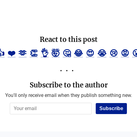
React to this post
👍
❤️
🫶
👏
👌
🤯
🤔
😂
😍
😭
😢
😡

Subscribe to the author
You'll only receive email when they publish something new.
Subscribe