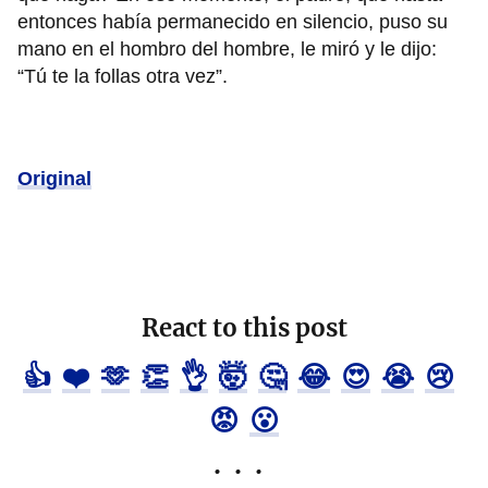
entonces había permanecido en silencio, puso su
mano en el hombro del hombre, le miró y le dijo:
“Tú te la follas otra vez”.
Original
React to this post
👍
❤️
🫶
👏
👌
🤯
🤔
😂
😍
😭
😢
😡
😮