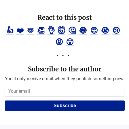
React to this post
👍
❤️
🫶
👏
👌
🤯
🤔
😂
😍
😭
😢
😡
😮
Subscribe to the author
You'll only receive email when they publish something new.
Subscribe