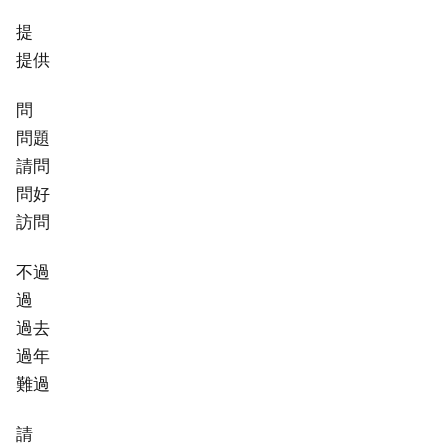
提
提供
問
問題
請問
問好
訪問
不過
過
過去
過年
難過
請