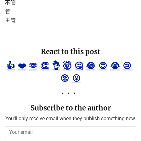
不管
管
主管
React to this post
👍
❤️
🫶
👏
👌
🤯
🤔
😂
😍
😭
😢
😡
😮
Subscribe to the author
You'll only receive email when they publish something new.