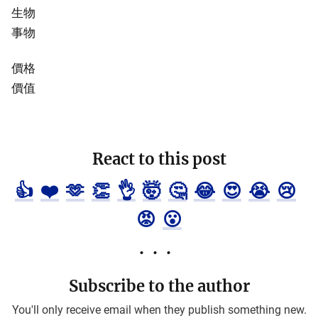
生物
事物
價格
價值
React to this post
👍
❤️
🫶
👏
👌
🤯
🤔
😂
😍
😭
😢
😡
😮
Subscribe to the author
You'll only receive email when they publish something new.