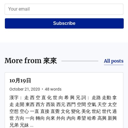
Subscribe
More from
來來
All posts
10月19日
October 21, 2020
•
48
words
漢字： 走 西 空 直 化 世 向 希 興 兄 詞： 走路 走動 拿
走 走開 東西 西方 西裝 西元 西門 空間 空氣 天空 太空
空想 空心 一直 直接 直覺 文化 變化 美化 世紀 世代 過
世 方向 一向 轉向 向來 外向 內向 希望 哈希 高興 新興
兄弟 兄妹 ...