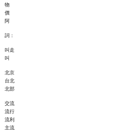
物
價
阿
詞：
叫走
叫
北京
台北
北部
交流
流行
流利
主流