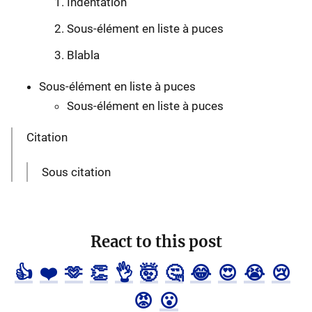
Indentation
Sous-élément en liste à puces
Blabla
Sous-élément en liste à puces
Sous-élément en liste à puces
Citation
Sous citation
React to this post
👍
❤️
🫶
👏
👌
🤯
🤔
😂
😍
😭
😢
😡
😮