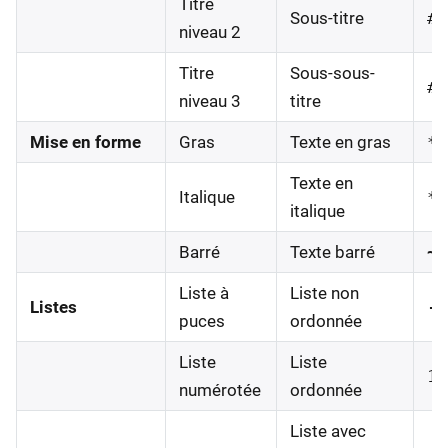
Titre
Sous-titre
##
niveau 2
Titre
Sous-sous-
##
niveau 3
titre
Mise en forme
Gras
Texte en gras
**
Texte en
Italique
*i
italique
Barré
Texte barré
~~
Liste à
Liste non
Listes
- 
puces
ordonnée
Liste
Liste
1.
numérotée
ordonnée
Liste avec