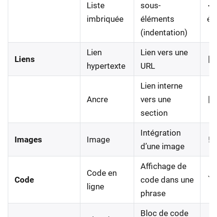
Liste
sous-
- 
imbriquée
éléments
él
(indentation)
Lien
Lien vers une
Liens
[t
hypertexte
URL
Lien interne
Ancre
vers une
[t
section
Intégration
Images
Image
![
d’une image
Affichage de
Code en
Code
code dans une
`c
ligne
phrase
Bloc de code
__