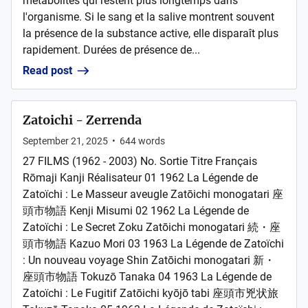
métabolites qui restent plus longtemps dans
l'organisme. Si le sang et la salive montrent souvent
la présence de la substance active, elle disparaît plus
rapidement. Durées de présence de...
Read post
Zatoichi - Zerrenda
September 21, 2025
•
644
words
27 FILMS (1962 - 2003) No. Sortie Titre Français
Rōmaji Kanji Réalisateur 01 1962 La Légende de
Zatoïchi : Le Masseur aveugle Zatōichi monogatari 座
頭市物語 Kenji Misumi 02 1962 La Légende de
Zatoïchi : Le Secret Zoku Zatōichi monogatari 続・座
頭市物語 Kazuo Mori 03 1963 La Légende de Zatoïchi
: Un nouveau voyage Shin Zatōichi monogatari 新・
座頭市物語 Tokuzō Tanaka 04 1963 La Légende de
Zatoïchi : Le Fugitif Zatōichi kyōjō tabi 座頭市兇状旅