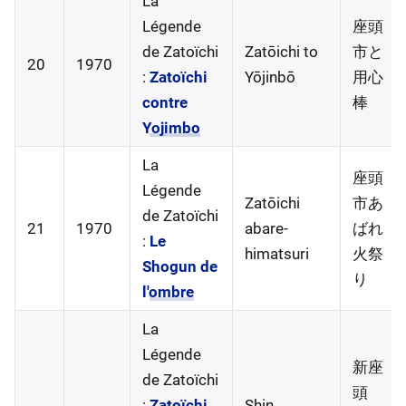
La
Légende
座頭
de Zatoïchi
Zatōichi to
市と
20
1970
:
Zatoïchi
Yōjinbō
用心
contre
棒
Yojimbo
La
座頭
Légende
Zatōichi
市あ
de Zatoïchi
21
1970
abare-
ばれ
:
Le
himatsuri
火祭
Shogun de
り
l'ombre
La
Légende
新座
de Zatoïchi
頭
:
Zatoïchi
Shin