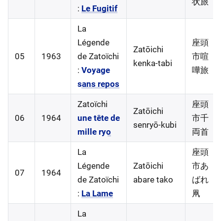
状旅
:
Le Fugitif
La
Légende
座頭
Zatōichi
05
1963
de Zatoïchi
市喧
kenka-tabi
:
Voyage
嘩旅
sans repos
Zatoïchi
座頭
Zatōichi
06
1964
une tête de
市千
senryō-kubi
mille ryo
両首
La
座頭
Légende
Zatōichi
市あ
07
1964
de Zatoïchi
abare tako
ばれ
:
La Lame
凧
La