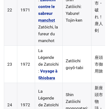
市・
contre le
Zatōichi:
22
1971
破
sabreur
Yabure!
れ！
manchot
Tojin-ken
唐人
Zatôichi, la
剣
fureur du
manchot
La
Légende
座頭
Zatōichi
23
1972
de Zatoïchi
市御
goyō-tabi
:
Voyage à
用旅
Shiobara
新座
La
Shin
頭市
Légende
Zatōichi
物
24
1972
de Zatoïchi
monogatari:
語・