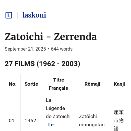
laskoni
Zatoichi - Zerrenda
September 21, 2025
•
644
words
27 FILMS (1962 - 2003)
Titre
No.
Sortie
Rōmaji
Kanji
Français
La
Légende
座頭
de Zatoïchi
Zatōichi
01
1962
市物
:
Le
monogatari
語