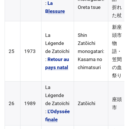
:
La
Oreta tsue
折れ
Blessure
た杖
新座
La
Shin
頭市
Légende
Zatōichi
物
25
1973
de Zatoïchi
monogatari:
語・
:
Retour au
Kasama no
笠間
pays natal
chimatsuri
の血
祭り
La
Légende
座頭
26
1989
de Zatoïchi
Zatōichi
市
:
L'Odyssée
finale