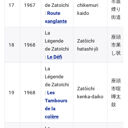
市血
17
1967
de Zatoïchi
chikemuri
煙り
:
Route
kaido
街道
sanglante
La
座頭
Légende
Zatōichi
18
1968
市果
de Zatoïchi
hatashi-jō
し状
:
Le Défi
La
Légende
座頭
de Zatoïchi
Zatōichi
市喧
19
1968
:
Les
kenka-daiko
嘩太
Tambours
鼓
de la
colère