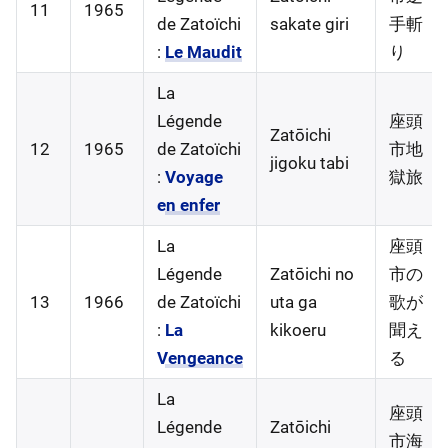
11
1965
de Zatoïchi
sakate giri
手斬
:
Le Maudit
り
La
Légende
座頭
Zatōichi
12
1965
de Zatoïchi
市地
jigoku tabi
:
Voyage
獄旅
en enfer
La
座頭
Légende
Zatōichi no
市の
13
1966
de Zatoïchi
uta ga
歌が
:
La
kikoeru
聞え
Vengeance
る
La
座頭
Légende
Zatōichi
市海