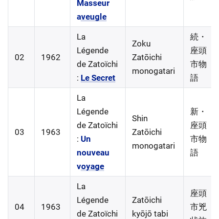
Masseur
aveugle
La
続・
Zoku
Légende
座頭
02
1962
Zatōichi
de Zatoïchi
市物
monogatari
:
Le Secret
語
La
Légende
新・
Shin
de Zatoïchi
座頭
03
1963
Zatōichi
:
Un
市物
monogatari
nouveau
語
voyage
La
座頭
Légende
Zatōichi
04
1963
市兇
de Zatoïchi
kyōjō tabi