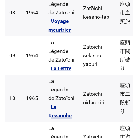
Légende
座頭
Zatōichi
08
1964
de Zatoïchi
市血
kesshō-tabi
:
Voyage
笑旅
meurtrier
La
座頭
Zatōichi
Légende
市関
09
1964
sekisho
de Zatoïchi
所破
yaburi
:
La Lettre
り
La
座頭
Légende
Zatōichi
市二
10
1965
de Zatoïchi
nidan-kiri
段斬
:
La
り
Revanche
La
座頭
Légende
Zatōichi
市逆