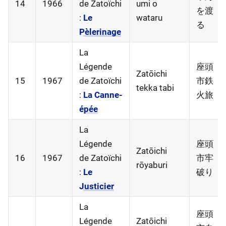
14
1966
de Zatoïchi
umi o
を渡
:
Le
wataru
る
Pèlerinage
La
Légende
座頭
Zatōichi
15
1967
de Zatoïchi
市鉄
tekka tabi
:
La Canne-
火旅
épée
La
Légende
座頭
Zatōichi
16
1967
de Zatoïchi
市牢
rōyaburi
:
Le
破り
Justicier
La
座頭
Légende
Zatōichi