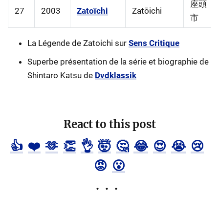
座頭
27
2003
Zatoïchi
Zatōichi
市
La Légende de Zatoichi sur
Sens Critique
Superbe présentation de la série et biographie de
Shintaro Katsu de
Dvdklassik
React to this post
👍
❤️
🫶
👏
👌
🤯
🤔
😂
😍
😭
😢
😡
😮