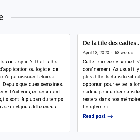
e
De la file des cadies.
April 18, 2020
•
68
words
es ou Joplin ? That is the
Cette journée de samedi s
’application ou logiciel de
confinement. As usual il y
 m’a paraissaient claires.
plus difficile dans la situ
s. Depuis quelques semaines,
opportun pour éviter la lo
ieux. D’ailleurs, en regardant
caddie pour entrer dans 
, ils sont là plupart du temps
restera dans nos mémoire
 avec quelques différences
Longtemps. ...
Read post