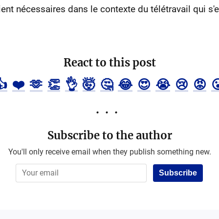
ent nécessaires dans le contexte du télétravail qui s'
React to this post
👍
❤️
🫶
👏
👌
🤯
🤔
😂
😍
😭
😢
😡

Subscribe to the author
You'll only receive email when they publish something new.
Subscribe