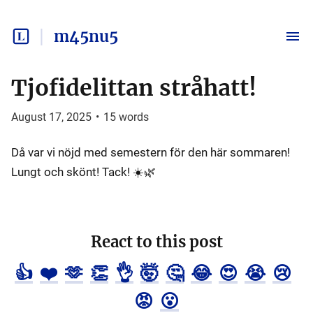
m45nu5
Tjofidelittan stråhatt!
August 17, 2025
•
15
words
Då var vi nöjd med semestern för den här sommaren!
Lungt och skönt! Tack! ☀️🌿
React to this post
👍
❤️
🫶
👏
👌
🤯
🤔
😂
😍
😭
😢
😡
😮