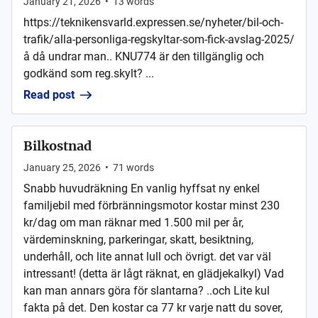
January 21, 2026
•
13
words
https://teknikensvarld.expressen.se/nyheter/bil-och-
trafik/alla-personliga-regskyltar-som-fick-avslag-2025/
å då undrar man.. KNU774 är den tillgänglig och
godkänd som reg.skylt? ...
Read post
Bilkostnad
January 25, 2026
•
71
words
Snabb huvudräkning En vanlig hyffsat ny enkel
familjebil med förbränningsmotor kostar minst 230
kr/dag om man räknar med 1.500 mil per år,
värdeminskning, parkeringar, skatt, besiktning,
underhåll, och lite annat lull och övrigt. det var väl
intressant! (detta är lågt räknat, en glädjekalkyl) Vad
kan man annars göra för slantarna? ..och Lite kul
fakta på det. Den kostar ca 77 kr varje natt du sover,