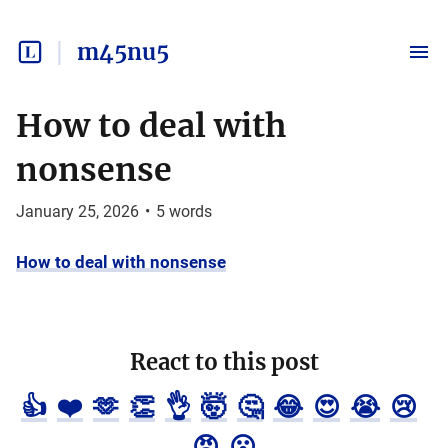
m45nu5
How to deal with
nonsense
January 25, 2026
•
5
words
How to deal with nonsense
React to this post
👍
❤️
🫶
👏
👌
🤯
🤔
😂
😍
😭
😢
😡
😮