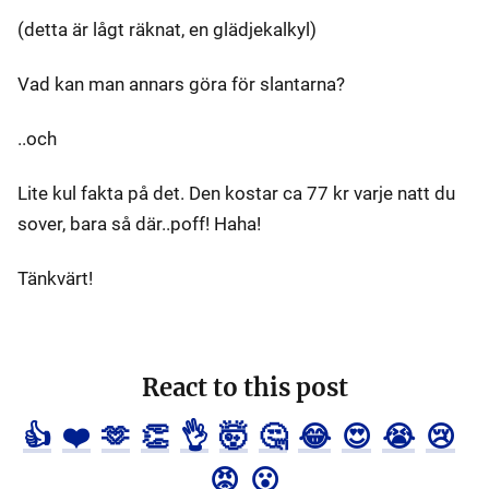
(detta är lågt räknat, en glädjekalkyl)
Vad kan man annars göra för slantarna?
..och
Lite kul fakta på det. Den kostar ca 77 kr varje natt du
sover, bara så där..poff! Haha!
Tänkvärt!
React to this post
👍
❤️
🫶
👏
👌
🤯
🤔
😂
😍
😭
😢
😡
😮