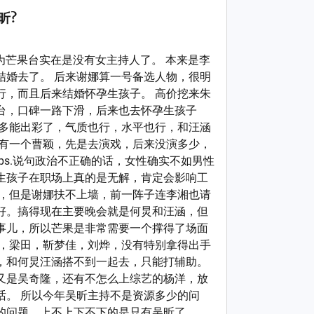
昕?
 因为芒果台实在是没有女主持人了。 本来是李
结婚去了。 后来谢娜算一号备选人物，很明
行，而且后来结婚怀孕生孩子。 高价挖来朱
台，口碑一路下滑，后来也去怀孕生孩子
不多能出彩了，气质也行，水平也行，和汪涵
还有一个曹颖，先是去演戏，后来没演多少，
ps.说句政治不正确的话，女性确实不如男性
生孩子在职场上真的是无解，肯定会影响工
的，但是谢娜扶不上墙，前一阵子连李湘也请
好。搞得现在主要晚会就是何炅和汪涵，但
事儿，所以芒果是非常需要一个撑得了场面
辰，梁田，靳梦佳，刘烨，没有特别拿得出手
，和何炅汪涵搭不到一起去，只能打辅助。
又是吴奇隆，还有不怎么上综艺的杨洋，放
话。 所以今年吴昕主持不是资源多少的问
问题，上不上下不下的是只有吴昕了...