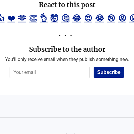
React to this post
👍
❤️
🫶
👏
👌
🤯
🤔
😂
😍
😭
😢
😡

Subscribe to the author
You'll only receive email when they publish something new.
Subscribe