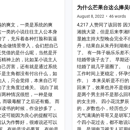
为什么芒果台这么捧吴
August 8, 2022
•
46
words
越的爽文，一类是系统的爽
4,217 人赞同了该回答
这一类的小说往往主人公本身
湘挑大梁，但是后来李湘
袭了，充斥着各种打脸和装逼
显她主持大型晚会完全不
免会做情景带入，会幻想自己
丹，结果自从朱丹到湖南
天凭借的是什么呢，当然是开
了。 有一阵子杨乐乐差
历精神上的，比如某小说主人
结婚带孩子去了。 早期
自己厉害，还有就是通过系统
结婚了就几乎退圈了。 （
不是主角都没有付出什么，如
工作时间上更稳定，怀孕
的人，只会觉得，本来自己可
作。） 本来吴昕是不行
了主角度过难关。 说白了就
回来了，效果也并不是很
有两种情况很想，一种是做
是两个男主持不是那么回
，而吸毒醒了之后还有瘾。 而
的女主持。 四小花沈梦
像读书的时候，作业抄多了，
的，岁数也小，经历也少
次还可能因为良心的提醒可以
元气满满的哥哥又是胡军
就认为作弊好，很难说还可以
个四小花过去，都不敢说
呢，有的是没必要算，有的是
题，是湖南卫视无人可用的