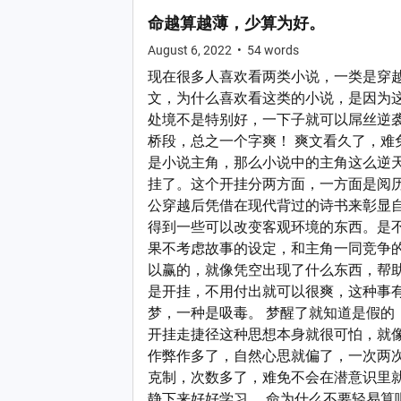
命越算越薄，少算为好。
August 6, 2022
•
54
words
现在很多人喜欢看两类小说，一类是穿
文，为什么喜欢看这类的小说，是因为
处境不是特别好，一下子就可以屌丝逆
桥段，总之一个字爽！ 爽文看久了，难
是小说主角，那么小说中的主角这么逆
挂了。这个开挂分两方面，一方面是阅
公穿越后凭借在现代背过的诗书来彰显
得到一些可以改变客观环境的东西。是
果不考虑故事的设定，和主角一同竞争
以赢的，就像凭空出现了什么东西，帮助
是开挂，不用付出就可以很爽，这种事
梦，一种是吸毒。 梦醒了就知道是假的
开挂走捷径这种思想本身就很可怕，就
作弊作多了，自然心思就偏了，一次两
克制，次数多了，难免不会在潜意识里
静下来好好学习。 命为什么不要轻易算