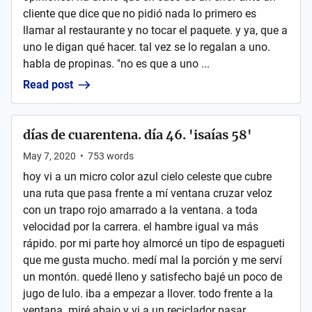
cliente que dice que no pidió nada lo primero es
llamar al restaurante y no tocar el paquete. y ya, que a
uno le digan qué hacer. tal vez se lo regalan a uno.
habla de propinas. "no es que a uno ...
Read post
días de cuarentena. día 46. 'isaías 58'
May 7, 2020
•
753
words
hoy vi a un micro color azul cielo celeste que cubre
una ruta que pasa frente a mí ventana cruzar veloz
con un trapo rojo amarrado a la ventana. a toda
velocidad por la carrera. el hambre igual va más
rápido. por mi parte hoy almorcé un tipo de espagueti
que me gusta mucho. medí mal la porción y me serví
un montón. quedé lleno y satisfecho bajé un poco de
jugo de lulo. iba a empezar a llover. todo frente a la
ventana. miré abajo y vi a un reciclador pasar