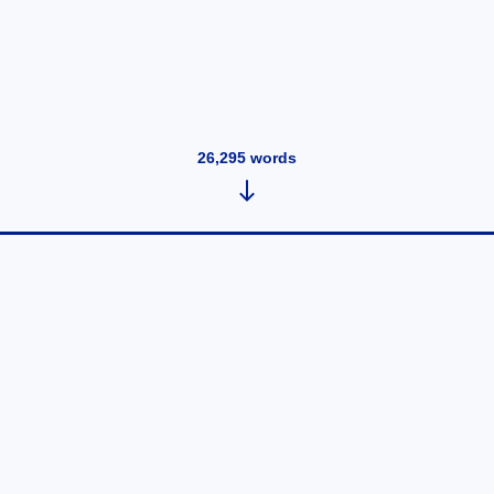
26,295
words
haiku burocrático 1
July 6, 2026
•
10
words
Read post