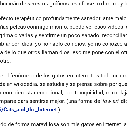
huracán de seres magníficos. esa frase lo dice muy b
 efecto terapéutico profundamente sanador. ante malo
ñas peleas conmigo mismo, puedo ver esos videos, 
ágrima o varias y sentirme un poco sanado. reconcili
ablar con dios. yo no hablo con dios. yo no conozco a
a de lo que otros llaman dios. eso me pone con el otr
otro.
 el fenómeno de los gatos en internet es toda una cu
ada en wikipedia. se estudia y se piensa sobre por qu
 con bienestar emocional, con tranquilidad, con rela
omparte para sentirse mejor. (una forma de '
low art
' di
ki/Cats_and_the_Internet
.)
do de forma maravillosa son mis gatos en internet. 