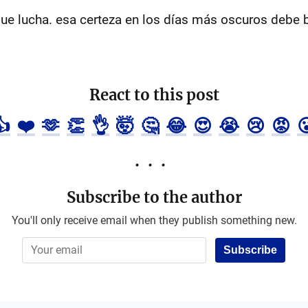
que lucha. esa certeza en los días más oscuros debe b
React to this post
👍
❤️
🫶
👏
👌
🤯
🤔
😂
😍
😭
😢
😡

Subscribe to the author
You'll only receive email when they publish something new.
Subscribe