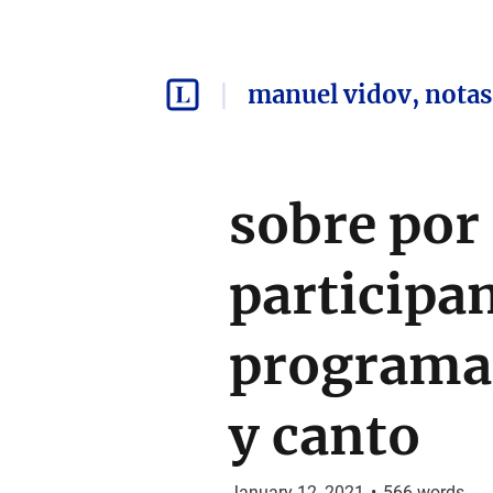
manuel vidov, notas
sobre por
participa
programas
y canto
January 12, 2021
•
566
words