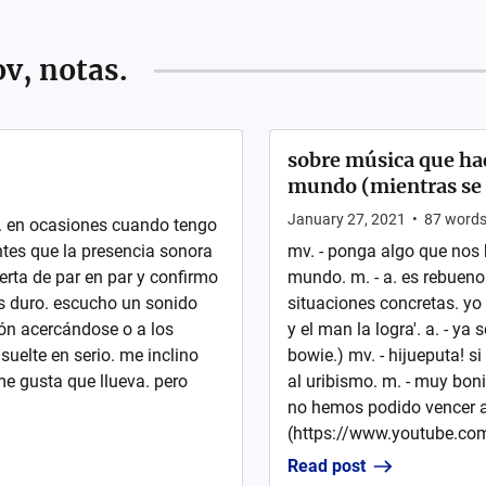
v, notas.
sobre música que hac
mundo (mientras se 
January 27, 2021
•
87
word
o. en ocasiones cuando tengo
antes que la presencia sonora
mv. - ponga algo que nos 
erta de par en par y confirmo
mundo. m. - a. es rebueno
ás duro. escucho un sonido
situaciones concretas. yo
ión acercándose o a los
y el man la logra'. a. - ya
uelte en serio. me inclino
bowie.) mv. - hijueputa! s
me gusta que llueva. pero
al uribismo. m. - muy boni
no hemos podido vencer a
(https://www.youtube.c
Read post