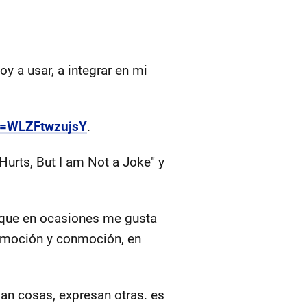
y a usar, a integrar en mi
v=WLZFtwzujsY
.
l Hurts, But I am Not a Joke" y
s que en ocasiones me gusta
 emoción y conmoción, en
san cosas, expresan otras. es