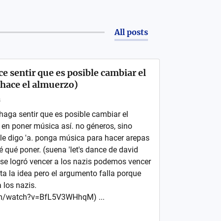
All posts
e sentir que es posible cambiar el
hace el almuerzo)
s
haga sentir que es posible cambiar el
 en poner música así. no géneros, sino
 le digo 'a. ponga música para hacer arepas
 sé qué poner. (suena 'let's dance de david
i se logró vencer a los nazis podemos vencer
ta la idea pero el argumento falla porque
 los nazis.
om/watch?v=BfL5V3WHhqM) ...