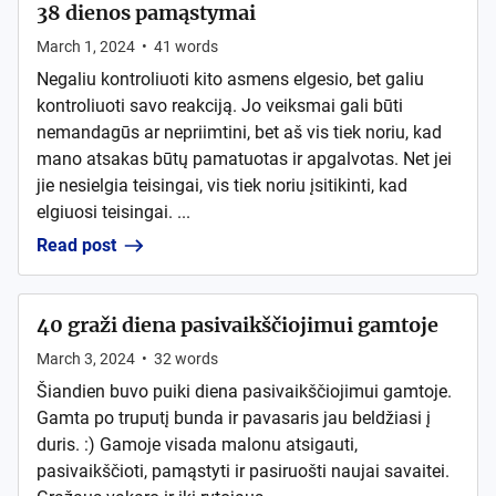
38 dienos pamąstymai
March 1, 2024
•
41
words
Negaliu kontroliuoti kito asmens elgesio, bet galiu
kontroliuoti savo reakciją. Jo veiksmai gali būti
nemandagūs ar nepriimtini, bet aš vis tiek noriu, kad
mano atsakas būtų pamatuotas ir apgalvotas. Net jei
jie nesielgia teisingai, vis tiek noriu įsitikinti, kad
elgiuosi teisingai. ...
Read post
40 graži diena pasivaikščiojimui gamtoje
March 3, 2024
•
32
words
Šiandien buvo puiki diena pasivaikščiojimui gamtoje.
Gamta po truputį bunda ir pavasaris jau beldžiasi į
duris. :) Gamoje visada malonu atsigauti,
pasivaikščioti, pamąstyti ir pasiruošti naujai savaitei.