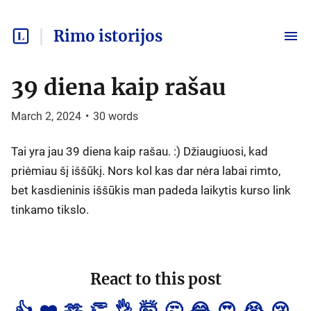
Rimo istorijos
39 diena kaip rašau
March 2, 2024
•
30
words
Tai yra jau 39 diena kaip rašau. :) Džiaugiuosi, kad
priėmiau šį iššūkį. Nors kol kas dar nėra labai rimto,
bet kasdieninis iššūkis man padeda laikytis kurso link
tinkamo tikslo.
React to this post
👍
❤️
🫶
👏
👌
🤯
🤔
😂
😍
😭
😢