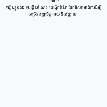
spirit!

#រៀនខ្លួនឯង #បង្កើនចំណេះ #បង្កើតគំនិត ចែករំលែកមាតិកាដើម្បី
ចម្រើនបញ្ញាចិត្ត កាយ និងវិញ្ញាណ!