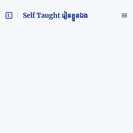
Self Taught រៀនខ្លួនឯង