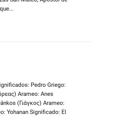
que...
ignificados: Pedro Griego:
νδρεας) Arameo: Anes
Gyánkos (Γιάγκος) Arameo:
o: Yohanan Significado: El