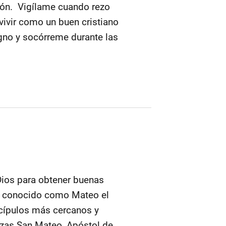
zón. Vigílame cuando rezo
vivir como un buen cristiano
gno y socórreme durante las
Dios para obtener buenas
én conocido como Mateo el
scípulos más cercanos y
nzas San Mateo, Apóstol de