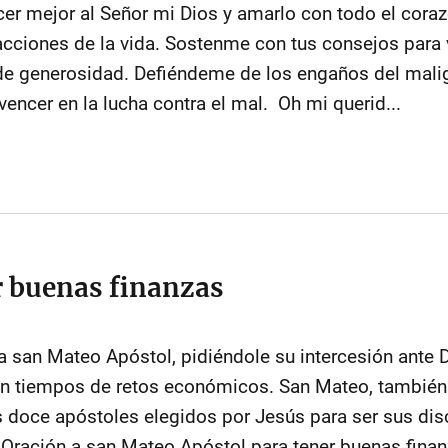
r mejor al Señor mi Dios y amarlo con todo el cora
acciones de la vida. Sostenme con tus consejos para 
de generosidad. Defiéndeme de los engaños del mali
encer en la lucha contra el mal. Oh mi querid...
r buenas finanzas
a san Mateo Apóstol, pidiéndole su intercesión ante 
a en tiempos de retos económicos. San Mateo, tambi
os doce apóstoles elegidos por Jesús para ser sus di
 Oración a san Mateo Apóstol para tener buenas fina