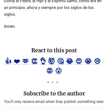
Gloría al Padre, al Hijo y al Espíritu Santo, como era en
un principio, ahora y siempre por los siglos de los
siglos.
Amén.
React to this post
👍
❤️
🫶
👏
👌
🤯
🤔
😂
😍
😭
😢
😡
😮
Subscribe to the author
You'll only receive email when they publish something new.