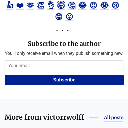
👍
❤️
🫶
👏
👌
🤯
🤔
😂
😍
😭
😢
😡
😮
Subscribe to the author
You'll only receive email when they publish something new.
Subscribe
More from
victorrwolff
All posts