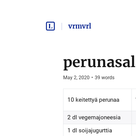
vrmvrl
perunasal
May 2, 2020
•
39
words
10 keitettyä perunaa
2 dl vegemajoneesia
1 dl soijajugurttia