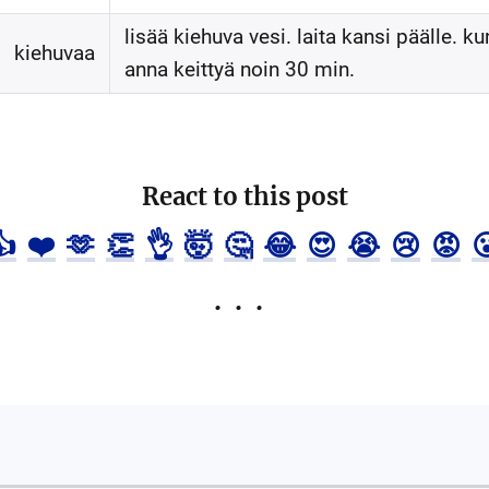
lisää kiehuva vesi. laita kansi päälle. k
kiehuvaa
anna keittyä noin 30 min.
React to this post
👍
❤️
🫶
👏
👌
🤯
🤔
😂
😍
😭
😢
😡
