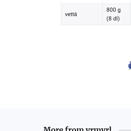
800 g
vettä
(8 dl)
More from
vrmvrl