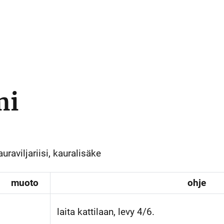
mi
raviljariisi, kauralisäke
muoto
ohje
laita kattilaan, levy 4/6.