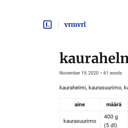
vrmvrl
kaurahel
November 19, 2020
•
61
words
kaurahelmi, kaurasuurimo, kau
aine
määrä
400 g
kaurasuurimo
(5 dl)