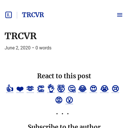
TRCVR
TRCVR
June 2, 2020
•
0
words
React to this post
👍
❤️
🫶
👏
👌
🤯
🤔
😂
😍
😭
😢
😡
😮
Subscribe to the author