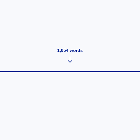
1,054
words
LPT: Cómo sentirse bien
descansado por las mañanas
January 1, 2018
•
1,054
words
Traducido de: LPT: How to feel well-rested in the
morning. Desde mi experiencia, todo se reduce a coger