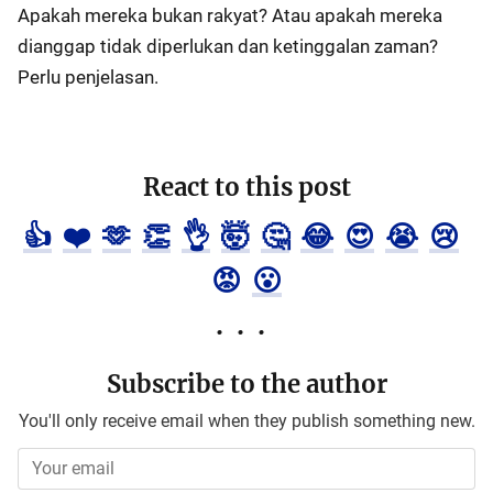
Apakah mereka bukan rakyat? Atau apakah mereka
dianggap tidak diperlukan dan ketinggalan zaman?
Perlu penjelasan.
React to this post
👍
❤️
🫶
👏
👌
🤯
🤔
😂
😍
😭
😢
😡
😮
Subscribe to the author
You'll only receive email when they publish something new.