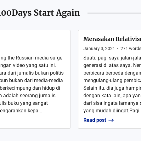
100Days Start Again
Merasakan Relativis
January 3, 2021
•
271
word
ng the Russian media surge
Suatu pagi saya jalan-ja
gan video yang satu ini.
generasi di atas saya. Ne
 dari jurnalis bukan politis
berbicara berbeda dengan
 pun bukan dari media-media
mengulang-ulang pembicar
 berkecimpung dan hidup di
Selain itu, dia juga hamp
 adalah seorang jurnalis
dengan kata lain, apa yan
lis buku yang sangat
dari sisa ingata lamanya
mengarahkan kepa...
yang mudah diingat.Pagi i
Read post