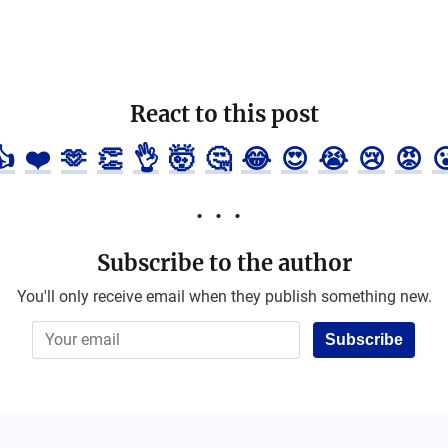
React to this post
👍
❤️
🫶
👏
👌
🤯
🤔
😂
😍
😭
😢
😡

Subscribe to the author
You'll only receive email when they publish something new.
Subscribe