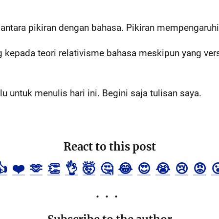
 antara pikiran dengan bahasa. Pikiran mempengaruh
kepada teori relativisme bahasa meskipun yang versi
lu untuk menulis hari ini. Begini saja tulisan saya.
React to this post
👍
❤️
🫶
👏
👌
🤯
🤔
😂
😍
😭
😢
😡
