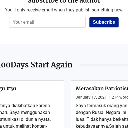
Subscribe to the author
You'll only receive email when they publish something new.
Subscribe
100Days Start Again
gu #30
Merasakan Patriotis
January 17, 2021
•
214
wor
rtinya diakibatkan karena
Saya termasuk orang yang
-hari. Saya menggunakan
dengan Rusia. Negara ini
munikasi di dunia nyata.
luas. Tidak hanya berkai
 untuk melihat konten-
kebudayaannya.Salah satu