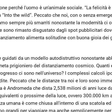
one perché l'uomo è un'animale sociale. “La felicità è
m “Into the wild”. Peccato che noi, con o senza emerg
amo sempre più smarriti nonostante la modernità ci off
ono rimasto disgustato dagli spot pubblicitari dove g
istanziamento alimenta solitudine con buona gioia de
 guidati da un modello autodistruttivo nonostante abb
neta prigioniero del distanziamento cosmico. Quanti es
rogresso ci sono nell'universo? I complessi calcoli ip
dite. Peccato che le distanze tra noi e loro sono imm
ra è Andromeda che dista 2,538 milioni di anni luce da
equivalenti o prossime della luce, ovvero 300.000 km 
zza umana è come chiusa all'interno di una scatola ed 
oppo grandi per viaggiare ma anche semplicemente per