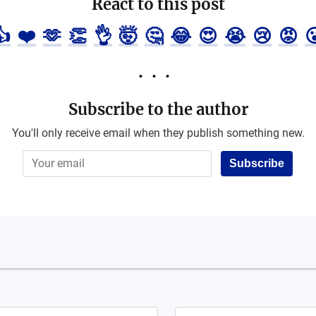
React to this post
👍
❤️
🫶
👏
👌
🤯
🤔
😂
😍
😭
😢
😡

Subscribe to the author
You'll only receive email when they publish something new.
Subscribe