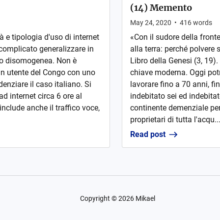
(14) Memento
May 24, 2020
•
416
words
 e tipologia d'uso di internet
«Con il sudore della fronte
complicato generalizzare in
alla terra: perché polvere s
osto disomogenea. Non è
Libro della Genesi (3, 19).
un utente del Congo con uno
chiave moderna. Oggi potre
enziare il caso italiano. Si
lavorare fino a 70 anni, fi
d internet circa 6 ore al
indebitato sei ed indebita
include anche il traffico voce,
continente demenziale per
proprietari di tutta l'acqu..
Read post
Copyright ©
2026
Mikael