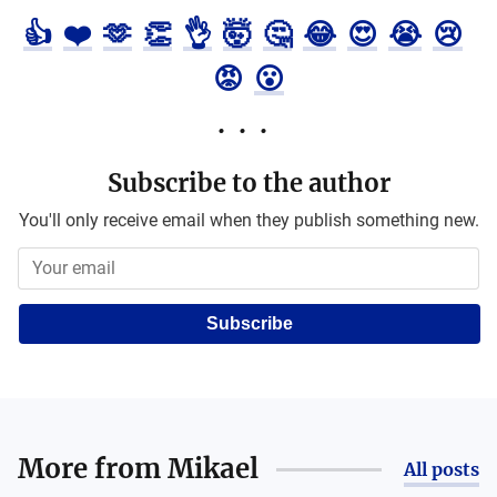
👍
❤️
🫶
👏
👌
🤯
🤔
😂
😍
😭
😢
😡
😮
Subscribe to the author
You'll only receive email when they publish something new.
Subscribe
More from
Mikael
All posts