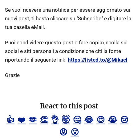
Se vuoi ricevere una notifica per essere aggiornato sui
nuovi post, ti basta cliccare su "Subscribe" e digitare la
tua casella eMail.
Puoi condividere questo post o fare copia\incolla sui
social e siti personali a condizione che citi la fonte
riportando il seguente link:
https://listed.to/@Mikael
Grazie
React to this post
👍
❤️
🫶
👏
👌
🤯
🤔
😂
😍
😭
😢
😡
😮