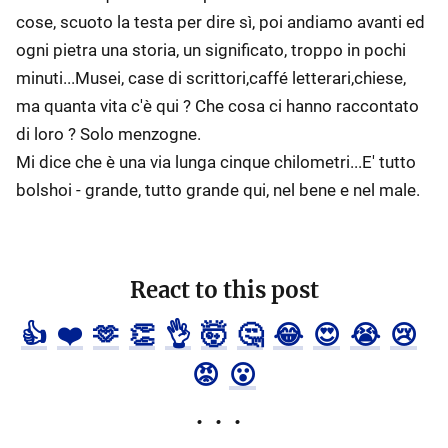
cose, scuoto la testa per dire sì, poi andiamo avanti ed
ogni pietra una storia, un significato, troppo in pochi
minuti...Musei, case di scrittori,caffé letterari,chiese,
ma quanta vita c'è qui ? Che cosa ci hanno raccontato
di loro ? Solo menzogne.
Mi dice che è una via lunga cinque chilometri...E' tutto
bolshoi - grande, tutto grande qui, nel bene e nel male.
React to this post
👍
❤️
🫶
👏
👌
🤯
🤔
😂
😍
😭
😢
😡
😮