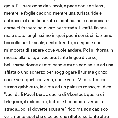
gioia. E' liberazione da vincoli, è pace con se stessi,
mentre le foglie cadono, mentre una turista ride e
abbraccia il suo fidanzato e continuano a camminare
come ci fossero solo loro per strada. Il caffè finisce
ma è stato lunghissimo in quei pochi sorsi, ci rialziamo,
barcollo per le scale, sento freddo,la seguo e non
m'importa di sapere dove vuole andare. Poi si ritorna in
mezzo alla folla, al vociare, tante lingue diverse,
bellissime donne camminano e mi chiedo se sia ad una
sfilata o uno scherzo per soggiogare il turista gonzo,
non è vero quel che vedo, non è vero. Mi mostra uno
strano gabbiotto, in cima ad un palazzo rosso, mi dice
"vedi da li Pavel Durov, quello di Vkontact, quello di
telegram, il milionario, buttò le banconote verso la
strada...poi si dovette scusare." rido ma non capisco
veramente quel che dice perché rifletto su tante altre