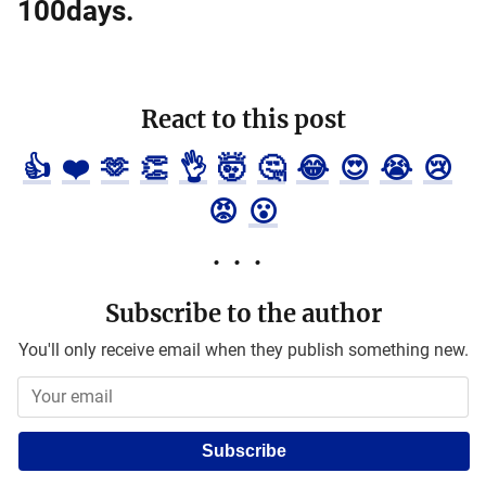
100days.
React to this post
👍
❤️
🫶
👏
👌
🤯
🤔
😂
😍
😭
😢
😡
😮
Subscribe to the author
You'll only receive email when they publish something new.
Subscribe