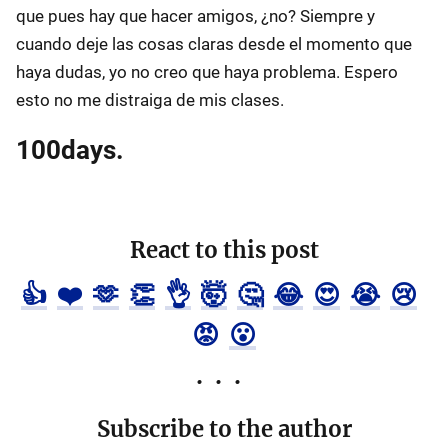
que pues hay que hacer amigos, ¿no? Siempre y
cuando deje las cosas claras desde el momento que
haya dudas, yo no creo que haya problema. Espero
esto no me distraiga de mis clases.
100days.
React to this post
👍
❤️
🫶
👏
👌
🤯
🤔
😂
😍
😭
😢
😡
😮
Subscribe to the author