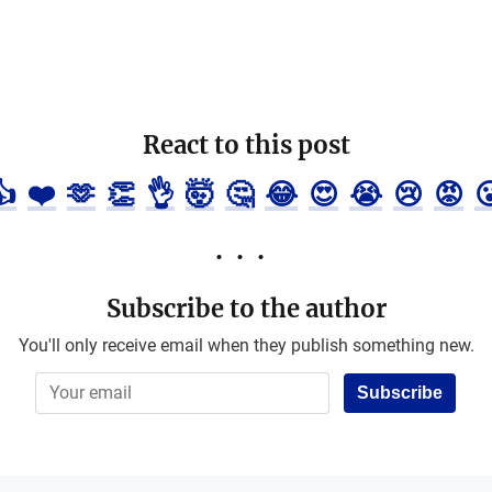
React to this post
👍
❤️
🫶
👏
👌
🤯
🤔
😂
😍
😭
😢
😡

Subscribe to the author
You'll only receive email when they publish something new.
Subscribe