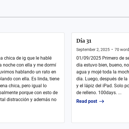
Día 31
September 2, 2025
•
70
word
a chica de ig que le hablé
01/09/2025 Primero de s
a noche con ella y me dormí
día estuvo bien, bueno, n
stuvimos hablando un rato en
agua y mojé toda la moch
ando con ella. Es linda, tiene
día. Luego, después de la
na chica, pero igual lo
y el lápiz del iPad. Solo p
palmente porque con esto de
de relleno. 100days. ...
otal distracción y además no
Read post