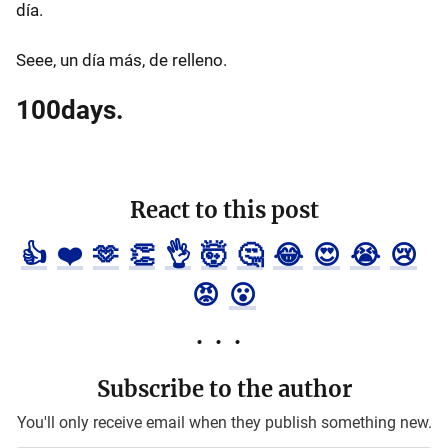
día.
Seee, un día más, de relleno.
100days.
React to this post
👍
❤️
🫶
👏
👌
🤯
🤔
😂
😍
😭
😢
😡
😮
Subscribe to the author
You'll only receive email when they publish something new.