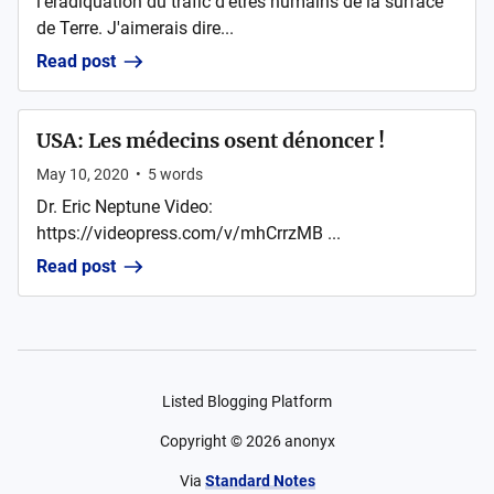
l'éradiquation du trafic d'êtres humains de la surface
de Terre. J'aimerais dire...
Read post
USA: Les médecins osent dénoncer !
May 10, 2020
•
5
words
Dr. Eric Neptune Video:
https://videopress.com/v/mhCrrzMB ...
Read post
Listed Blogging Platform
Copyright ©
2026
anonyx
Via
Standard Notes