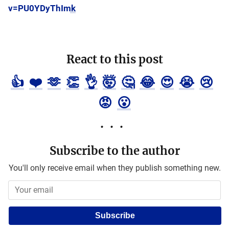
v=PU0YDyThImk
React to this post
👍
❤️
🫶
👏
👌
🤯
🤔
😂
😍
😭
😢
😡
😮
Subscribe to the author
You'll only receive email when they publish something new.
Subscribe