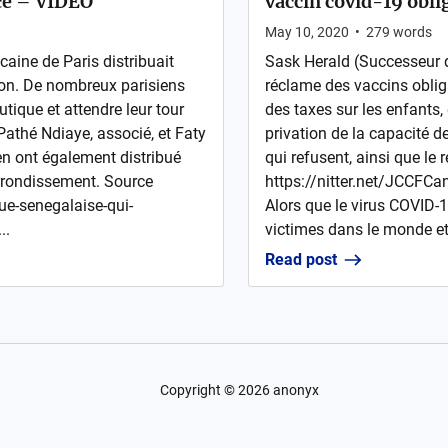
ice – VIDÉO
vaccin covid-19 oblig
May 10, 2020
•
279
words
caine de Paris distribuait
Sask Herald (Successeur 
on. De nombreux parisiens
réclame des vaccins obliga
utique et attendre leur tour
des taxes sur les enfants,
Pathé Ndiaye, associé, et Faty
privation de la capacité de
n ont également distribué
qui refusent, ainsi que le 
arrondissement. Source
https://nitter.net/JCC
e-senegalaise-qui-
Alors que le virus COVID-
..
victimes dans le monde et.
Read post
Copyright ©
2026
anonyx