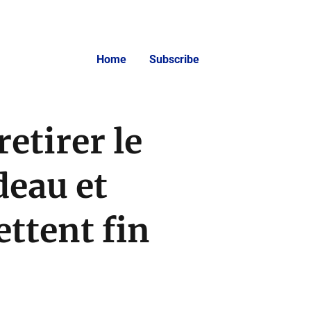
Home
Subscribe
etirer le
deau et
ttent fin