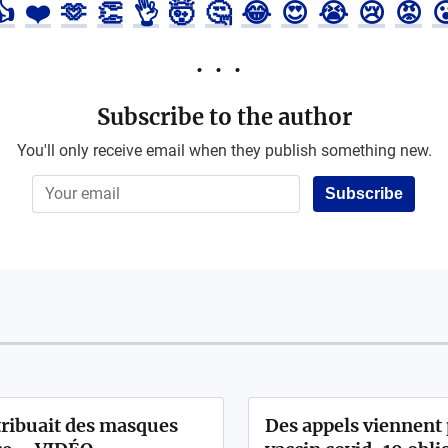
👍
❤️
🫶
👏
👌
🤯
🤔
😂
😍
😭
😢
😡

Subscribe to the author
You'll only receive email when they publish something new.
Subscribe
tribuait des masques
Des appels viennent 