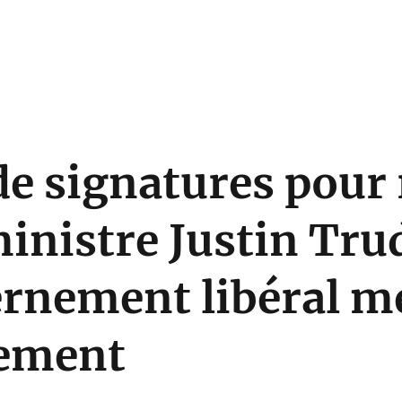
de signatures pour r
inistre Justin Tru
rnement libéral me
nement