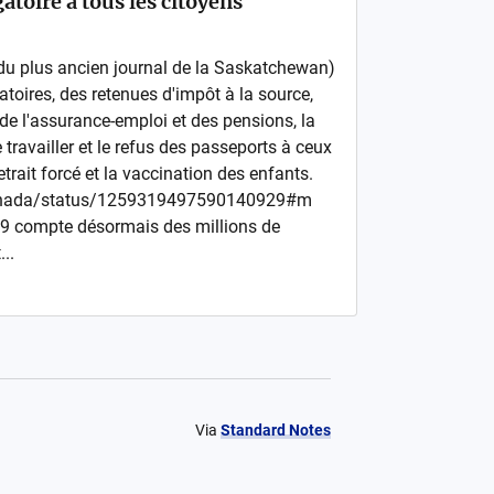
atoire à tous les citoyens
du plus ancien journal de la Saskatchewan)
toires, des retenues d'impôt à la source,
 de l'assurance-emploi et des pensions, la
 travailler et le refus des passeports à ceux
retrait forcé et la vaccination des enfants.
FCanada/status/1259319497590140929#m
19 compte désormais des millions de
..
Via
Standard Notes