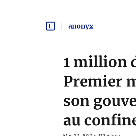
anonyx
1 million 
Premier m
son gouve
au confi
May 10, 2020
•
211
words